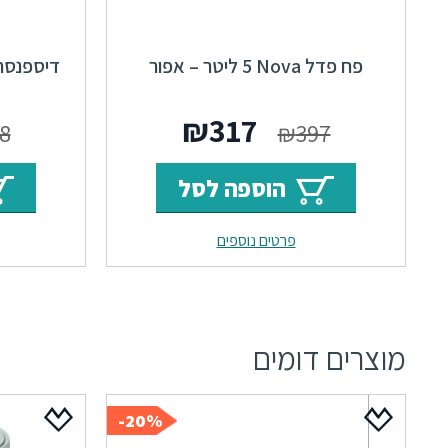
פח פדל Nova ‏5 ליטר – אפור
המחיר
המחיר
₪
317
8
₪
397
המקורי
הנוכחי
הוספה לסל
היה:
הוא:
פרטים נוספים
₪317.
₪397.
מוצרים דומים
20%-