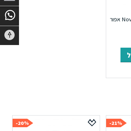
ר
המחיר
רי
הנוכחי
ל
הוא:
₪91.
20%-
21%-