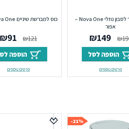
דיספנסר לסבון נוזלי Nova One –
כוס למברשת שיניים Nova One אפור
אפור
המחיר
המחיר
המחי
₪
91
₪
149
₪
121
₪
19
המקורי
הנוכחי
המקו
הוספה לסל
הוספה לס
היה:
הוא:
היה:
פרטים נוספים
פרטים נוספים
₪121.
₪149.
₪198.
21%-