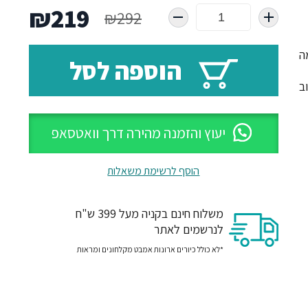
המחיר
המח
₪
219
₪
292
המקורי
הנו
מה
הוספה לסל
היה:
הוא
ב
19.
₪292.
יעוץ והזמנה מהירה דרך וואטסאפ
הוסף לרשימת משאלות
משלוח חינם בקניה מעל 399 ש"ח
לנרשמים לאתר
*לא כולל כיורים ארונות אמבט מקלחונים ומראות