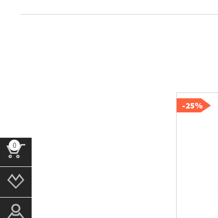
25%-
0