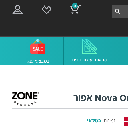
0
מראות ועיצוב הבית
במבצעי ענק
זמינות:
במלאי