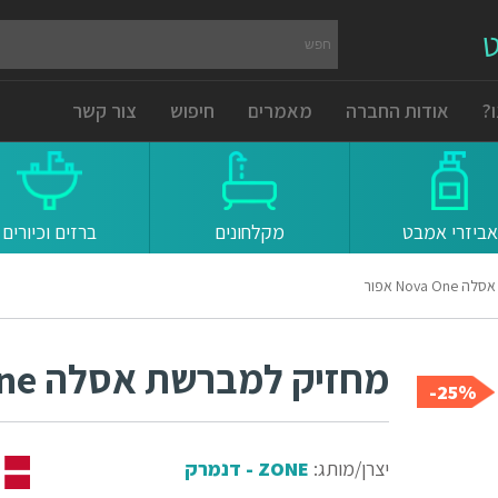
ט
?
אודות החברה
מאמרים
חיפוש
צור קשר
אביזרי אמבט
מקלחונים
ברזים וכיורים
Nova אפור
מחזיק למברשת אסלה Nova One אפור
25%-
יצרן/מותג:
ZONE - דנמרק