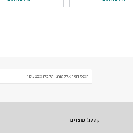
.
₪92.
₪317.
₪397.
קטלוג מוצרים