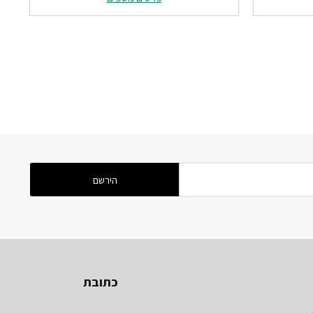
₪124.
₪155.
₪73
כתובת