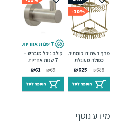
10%-
7 שנות אחריות
מדף רשת דו קומתית
קולב ניקל מוברש –
כפולה מעוגלת
7 שנות אחריות
ברונזה
סדרת Amsterdam
המחיר
המחיר
המחיר
המחיר
₪
61
₪
69
₪
625
₪
688
המקורי
הנוכחי
המקורי
הנוכחי
היה:
הוא:
היה:
הוא:
הוספה לסל
הוספה לסל
₪61.
₪69.
₪625.
₪688.
מידע נוסף