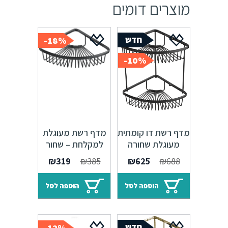
מוצרים דומים
18%-
10%-
מדף רשת דו קומתית
מדף רשת מעוגלת
מעוגלת שחורה
למקלחת – שחור
המחיר
המחיר
המחיר
המחיר
₪
319
₪
385
₪
625
₪
688
המקורי
הנוכחי
המקורי
הנוכחי
היה:
הוא:
היה:
הוא:
הוספה לסל
הוספה לסל
₪319.
₪385.
₪625.
₪688.
12%-