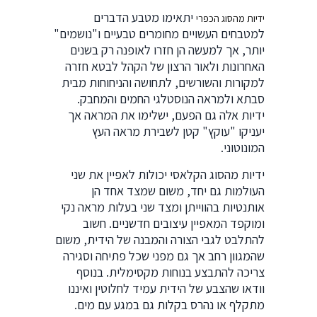
יתאימו מטבע הדברים
ידיות מהסוג הכפרי
למטבחים העשויים מחומרים טבעיים ו"נושמים"
יותר, אך למעשה הן חזרו לאופנה רק בשנים
האחרונות ולאור הרצון של הקהל לבטא חזרה
למקורות והשורשים, לתחושה והניחוחות מבית
סבתא ולמראה הנוסטלגי החמים והמחבק.
ידיות אלה גם הפעם, ישלימו את המראה אך
יעניקו "עוקץ" קטן לשבירת מראה העץ
המונוטוני.
ידיות מהסוג הקלאסי יכולות לאפיין את שני
העולמות גם יחד, משום שמצד אחד הן
אותנטיות בהווייתן ומצד שני בעלות מראה נקי
ומוקפד המאפיין עיצובים חדשניים. חשוב
להתלבט לגבי הצורה והמבנה של הידית, משום
שהמגוון רחב אך גם מפני שכל פתיחה וסגירה
צריכה להתבצע בנוחות מקסימלית. בנוסף
וודאו שהצבע של הידית עמיד לחלוטין ואיננו
מתקלף או נהרס בקלות גם במגע עם מים.