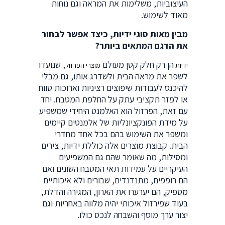
העיצוביות, משלימות את המראה וגם נוחות
מאוד לשימוש.
מבין מאות סוגי ידיות, כיצד אפשר לבחור
את הדגם המתאים ביותר?
הן רק חלק קטן מעולם
, שנועדו
ידיות
מוצרי הפרזול
לשפר את מראה הבית ולשדרג אותו, גם מבלי
להיכנס לעבודות שיפוצים רציניות וארוכות טווח
או לפזר תקציבי עתק על החלפת המטבח. יחד
עם זאת, הפרזול הוא האלמנט היחידי שמשפיע
על מידת הפונקציונליות של אלמנטים קיימים
ומשפר את השימוש בהם בכל אחד מחדרי
הבית. קבוצת מוצרים אלה כוללת ידיות, צירים
ומסילות, מה שאומר שהם גם המשפיעים
העיקריים על עמידות תאי המטבח השונים ואם
הם רופפים, מתנדנדים, שבורים ולא איכותיים
מספיק, הם יערערו את הארון, המגירה והדלת,
בעוד שפירזול איכותי יהיה מלווה באחריות וגם
יצור ערך מוסף והשבחה לנכס כולו.