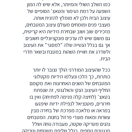
כמו השלב השולי והמיותר, אלא שיש לה המון
השפעה על רמת הגימור והטאצ' הסופיים של
עיצוב הבית ולכן לא מומלץ להזניח אותה.
מעצבי פנים ומומחים מעולם עיצוב המטבחים,
מזכירים שוב ושוב שבחירת הידיות היא קריטית,
גם משום שיש לה ערכים פונקציונליים חשובים
אך גם בגלל הנטייה שלה "למסגר" את העיצוב
ולשדרג את חוויית השהות במטבח ובשאר חדרי
הבית.
ככל שהעיצוב המודרני הולך וצובר לו יותר
כותרות, כך הלכו ונעלמו הידיות מקטלוגי
המטבחים של השנים האחרונות ואת מקומם
החליף העיצוב הנקי והאלגנטי, זה שנפתח
בטאצ' (לחיצה קלה פנימה לפתיחה) ואין בו
חירורים, פוטנציאל לנפילת ידיות שיפגעו
במראה או מלאכה מפרכת של בחירה מבין
עשרות ומאות מוצרי פרזול בחנות. המטבחים
נהנים מטריקה שקטה, מעבודה נוחה ושלל
מנגנונים נוספים, כולל שליפת משטחים וטריקה