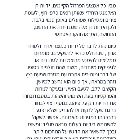
מבין כל אמצעי הפרזול הקיימים, ידיות הן
האלמנט היחידי שאותן רואים כלפי חוץ, לעומת
צירים ומסילות שפועלים באופן סמוי בלבד.
ולכן הידיות הן אלה שמגדירות את הרושם,
התחושה, המראה והקו האסתטי.
כיום נהוג לדבר על ידיות כמוצר אחיד ולטווח
ארוך, שבהחלט כדאי להשקיע בו. מומחים
ממליצים להימנע מהיצמדות לטרנדים או
לגימיקים מיוחדים, משום שהם חולפים בסופו
של דבר ומותירים אתכם עם מטבח שפעם נצץ
וזהר במראהו, אך כיום הוא נחשב למיושן.
הקשיבו ללב, לטעם האישי ובעיקר לנוחות
והפרקטיות בעת השימוש והשהות במטבח ובחרו
את הידיות רק על פיהם. בנוסף רצוי לבחור
בדגם שקל לנקות או להבריק ושלא יפגע
בהרכבתו במגירות והארונות. אפשר לשקול
להשתמש בידיות בעלות מראה סולידי ופשוט
ובכך להשאיר את הדגש על התחכום ליתר
השדרוגים ועבודות העיצוב שביצעתם וניתן גם