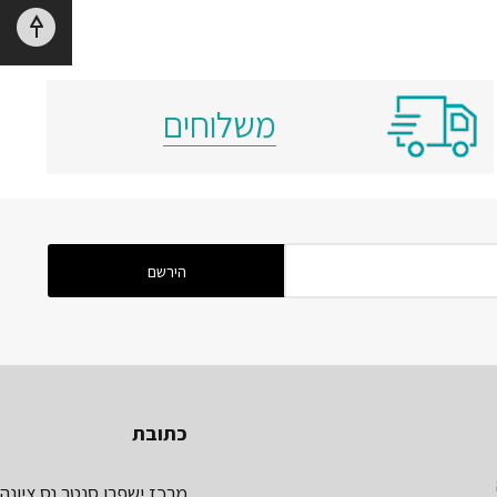
משלוחים
כתובת
מרכז ישפרו סנטר נס ציונה