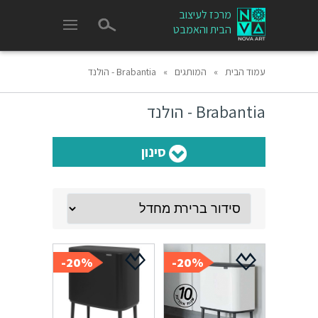
מרכז לעיצוב
הבית והאמבט
עמוד הבית
»
המותגים
»
Brabantia - הולנד
Brabantia - הולנד
סינון
20%-
20%-