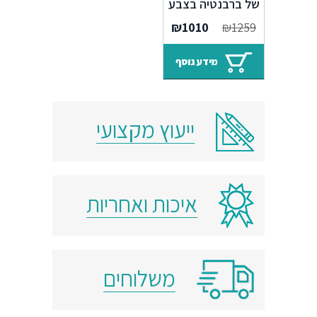
של ברבנטיה בצבע
אדום
המחיר
המחיר
₪
1010
₪
1259
המקורי
הנוכחי
היה:
הוא:
מידע נוסף
₪1010.
₪1259.
ייעוץ מקצועי
איכות ואחריות
משלוחים