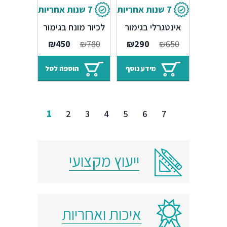
7 שנות אחריות
7 שנות אחריות
ברז LAVI לכיור
ברז GILBOA גבוה
אינטגרלי בגימור
לכיור מונח בגימור
שחור
ניקל מוברש
המחיר
המחיר
המחיר
המחיר
₪
450
₪
780
₪
290
₪
650
המקורי
הנוכחי
המקורי
הנוכחי
היה:
הוא:
היה:
הוא:
מידע נוסף
הוספה לסל
₪450.
₪780.
₪290.
₪650.
1
2
3
4
5
6
7
ייעוץ מקצועי
איכות ואחריות